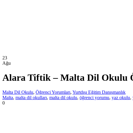
23
Ağu
Alara Tiftik – Malta Dil Okulu
Malta Dil Okulu
,
Öğrenci Yorumları
,
Yurtdışı Eğitim Danışmanlık
Malta
,
malta dil okulları
,
malta dil okulu
,
öğrenci yorumu
,
yaz okulu
,
0