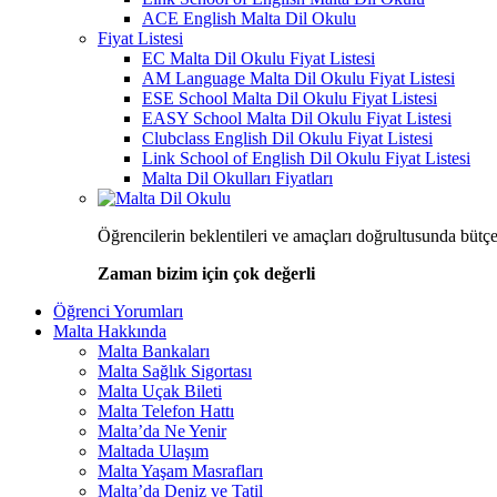
ACE English Malta Dil Okulu
Fiyat Listesi
EC Malta Dil Okulu Fiyat Listesi
AM Language Malta Dil Okulu Fiyat Listesi
ESE School Malta Dil Okulu Fiyat Listesi
EASY School Malta Dil Okulu Fiyat Listesi
Clubclass English Dil Okulu Fiyat Listesi
Link School of English Dil Okulu Fiyat Listesi
Malta Dil Okulları Fiyatları
Öğrencilerin beklentileri ve amaçları doğrultusunda bütçe
Zaman bizim için çok değerli
Öğrenci Yorumları
Malta Hakkında
Malta Bankaları
Malta Sağlık Sigortası
Malta Uçak Bileti
Malta Telefon Hattı
Malta’da Ne Yenir
Maltada Ulaşım
Malta Yaşam Masrafları
Malta’da Deniz ve Tatil