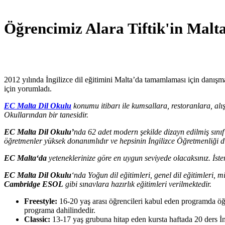
Öğrencimiz Alara Tiftik'in Mal
malta dil okulu yorumları
2012 yılında İngilizce dil eğitimini Malta’da tamamlaması için danışm
için yorumladı.
EC Malta Dil Okulu
konumu itibarı ile kumsallara, restoranlara, alı
Okullarından bir tanesidir.
EC Malta Dil Okulu’
nda 62 adet modern şekilde dizayn edilmiş sınıf 
öğretmenler yüksek donanımlıdır ve hepsinin İngilizce Öğretmenliği di
EC Malta‘da
yeteneklerinize göre en uygun seviyede olacaksınız. İste
EC Malta Dil Okulu
‘nda Yoğun dil eğitimleri, genel dil eğitimleri, mi
Cambridge ESOL
gibi sınavlara hazırlık eğitimleri verilmektedir.
Freestyle:
16-20 yaş arası öğrencileri kabul eden programda öğren
programa dahilindedir.
Classic:
13-17 yaş grubuna hitap eden kursta haftada 20 ders İng