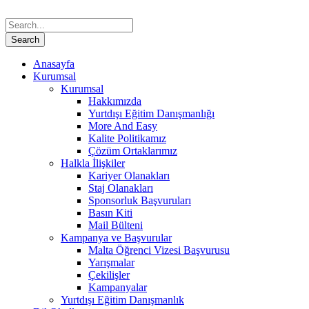
Anasayfa
Kurumsal
Kurumsal
Hakkımızda
Yurtdışı Eğitim Danışmanlığı
More And Easy
Kalite Politikamız
Çözüm Ortaklarımız
Halkla İlişkiler
Kariyer Olanakları
Staj Olanakları
Sponsorluk Başvuruları
Basın Kiti
Mail Bülteni
Kampanya ve Başvurular
Malta Öğrenci Vizesi Başvurusu
Yarışmalar
Çekilişler
Kampanyalar
Yurtdışı Eğitim Danışmanlık