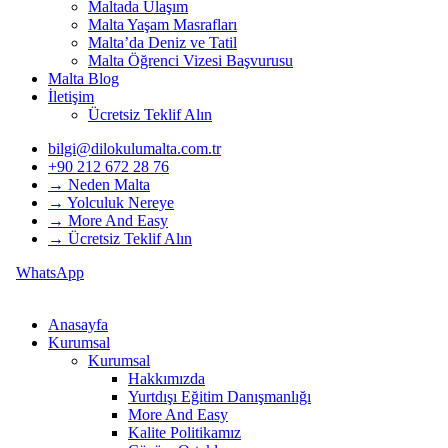
Maltada Ulaşım
Malta Yaşam Masrafları
Malta’da Deniz ve Tatil
Malta Öğrenci Vizesi Başvurusu
Malta Blog
İletişim
Ücretsiz Teklif Alın
bilgi@dilokulumalta.com.tr
+90 212 672 28 76
→ Neden Malta
→ Yolculuk Nereye
→ More And Easy
→ Ücretsiz Teklif Alın
WhatsApp
Anasayfa
Kurumsal
Kurumsal
Hakkımızda
Yurtdışı Eğitim Danışmanlığı
More And Easy
Kalite Politikamız