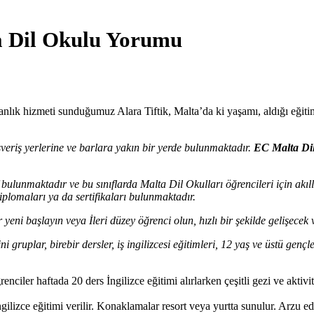
ta Dil Okulu Yorumu
anlık hizmeti sunduğumuz Alara Tiftik, Malta’da ki yaşamı, aldığı eğit
şveriş yerlerine ve barlara yakın bir yerde bulunmaktadır.
EC Malta Di
bulunmaktadır ve bu sınıflarda Malta Dil Okulları öğrencileri için akıll
plomaları ya da sertifikaları bulunmaktadır.
r yeni başlayın veya İleri düzey öğrenci olun, hızlı bir şekilde gelişe
ni gruplar, birebir dersler, iş ingilizcesi eğitimleri, 12 yaş ve üstü gençl
ciler haftada 20 ders İngilizce eğitimi alırlarken çeşitli gezi ve aktivit
ilizce eğitimi verilir. Konaklamalar resort veya yurtta sunulur. Arzu ede