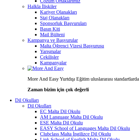
Çözüm Ortaklarımız
Halkla İlişkiler
Kariyer Olanakları
Staj Olanakları
Sponsorluk Başvuruları
Basın Kiti
Mail Bülteni
Kampanya ve Başvurular
Malta Öğrenci Vizesi Başvurusu
Yarışmalar
Çekilişler
Kampanyalar
More And Easy Yurtdışı Eğitim uluslararası standartlard
Zaman bizim için çok değerli
Dil Okulları
Dil Okulları
EC Malta Dil Okulu
AM Language Malta Dil Okulu
ESE Malta Dil Okulu
EASY School of Languages Malta Dil Okulu
Clubclass Malta İngilizce Dil Okulu
Link School of English Malta Dil Okulu