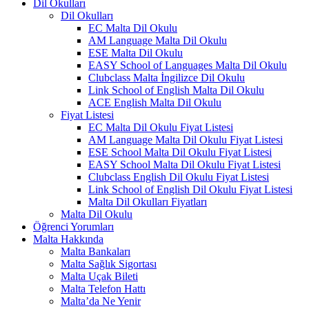
Dil Okulları
Dil Okulları
EC Malta Dil Okulu
AM Language Malta Dil Okulu
ESE Malta Dil Okulu
EASY School of Languages Malta Dil Okulu
Clubclass Malta İngilizce Dil Okulu
Link School of English Malta Dil Okulu
ACE English Malta Dil Okulu
Fiyat Listesi
EC Malta Dil Okulu Fiyat Listesi
AM Language Malta Dil Okulu Fiyat Listesi
ESE School Malta Dil Okulu Fiyat Listesi
EASY School Malta Dil Okulu Fiyat Listesi
Clubclass English Dil Okulu Fiyat Listesi
Link School of English Dil Okulu Fiyat Listesi
Malta Dil Okulları Fiyatları
Malta Dil Okulu
Öğrenci Yorumları
Malta Hakkında
Malta Bankaları
Malta Sağlık Sigortası
Malta Uçak Bileti
Malta Telefon Hattı
Malta’da Ne Yenir